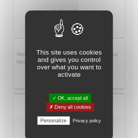
Animations
This site uses cookies
Retrouvez les animations phares qui ont eu
and gives you control
lieu en 2025
over what you want to
activate
En savoir plus
✓ OK, accept all
✗ Deny all cookies
Annuaire des associations
Personalize
Privacy policy