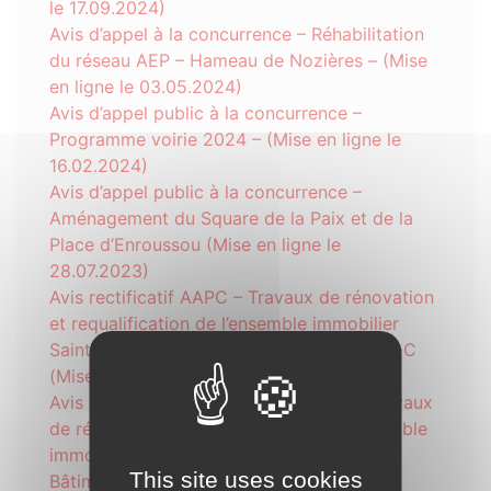
le 17.09.2024)
Avis d’appel à la concurrence – Réhabilitation
du réseau AEP – Hameau de Nozières – (Mise
en ligne le 03.05.2024)
Avis d’appel public à la concurrence –
Programme voirie 2024 – (Mise en ligne le
16.02.2024)
Avis d’appel public à la concurrence –
Aménagement du Square de la Paix et de la
Place d’Enroussou (Mise en ligne le
28.07.2023)
Avis rectificatif AAPC – Travaux de rénovation
et requalification de l’ensemble immobilier
Saint-Joseph Tranche 1- Bâtiments B & D -C
(Mise en ligne le 31.07.2023)
Avis d’appel public à la concurrence – Travaux
de rénovation et requalification de l’ensemble
immobilier Saint-Joseph – TRANCHE 1-
This site uses cookies
Bâtiments B & D – C (Mise en ligne le