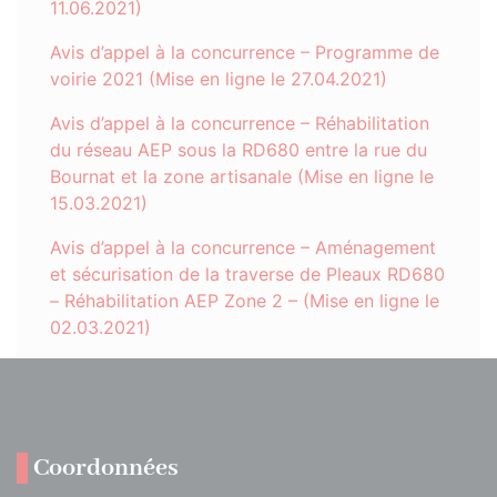
11.06.2021)
Avis d’appel à la concurrence – Programme de
voirie 2021 (Mise en ligne le 27.04.2021)
Avis d’appel à la concurrence – Réhabilitation
du réseau AEP sous la RD680 entre la rue du
Bournat et la zone artisanale (Mise en ligne le
15.03.2021)
Avis d’appel à la concurrence – Aménagement
et sécurisation de la traverse de Pleaux RD680
– Réhabilitation AEP Zone 2 – (Mise en ligne le
02.03.2021)
Coordonnées