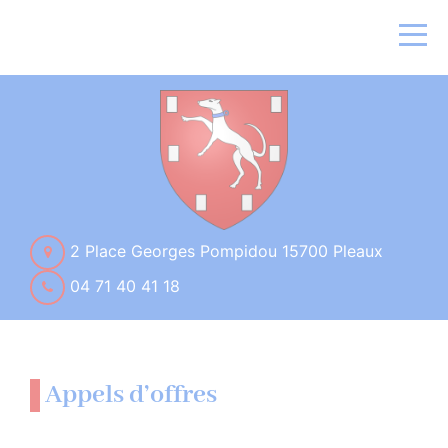
2 Place Georges Pompidou 15700 Pleaux
04 71 40 41 18
Appels d’offres