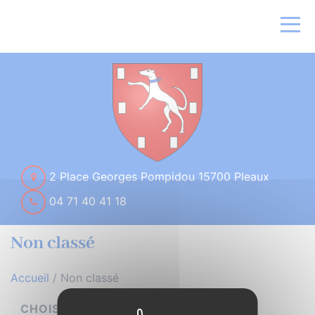
2 Place Georges Pompidou 15700 Pleaux
04 71 40 41 18
Non classé
Accueil
/
Non classé