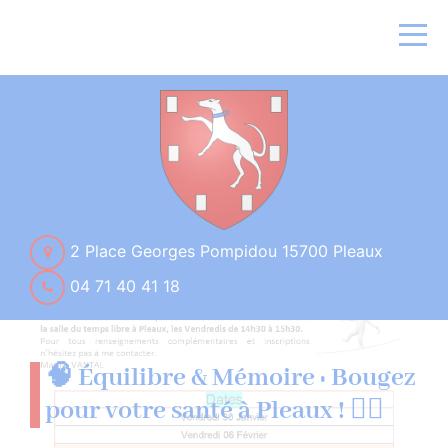
2 Place Georges Pompidou 15700 Pleaux
04 71 40 41 18
🧠 Équilibre & Mémoire : Bougez
pour votre santé à Pleaux ! 🚶‍♂️