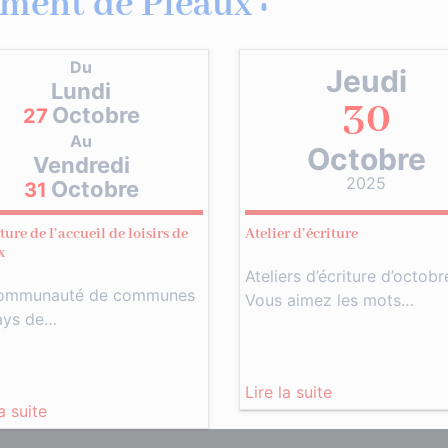
ment de Pleaux :
Du
Jeudi
Lundi
30
Octobre
27
Au
Octobre
Vendredi
2025
Octobre
31
ure de l’accueil de loisirs de
Atelier d’écriture
x
Ateliers d’écriture d’octobr
ommunauté de communes
Vous aimez les mots…
ays de…
Lire la suite
la suite