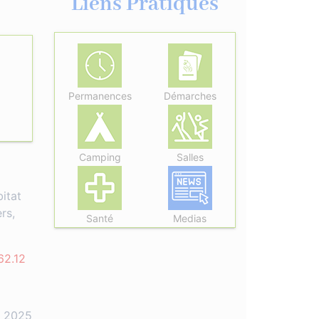
Liens Pratiques
Permanences
Démarches
Camping
Salles
itat
rs,
Santé
Medias
62.12
e 2025