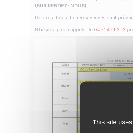
(SUR RENDEZ- VOUS)
.
D’autres dates de permanences sont prévue
N’hésitez pas à appeler le
04.71.45.62.12
po
This site uses