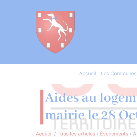
Accueil
Les Communes 
Aides au logem
mairie le 28 O
Accueil
/
Tous les articles
/
Évenements
/
A