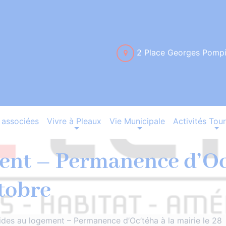
2 Place Georges Pomp
associées
Vivre à Pleaux
Vie Municipale
Activités Tour
ent – Permanence d’Oc’
ctobre
ides au logement – Permanence d’Oc’téha à la mairie le 28