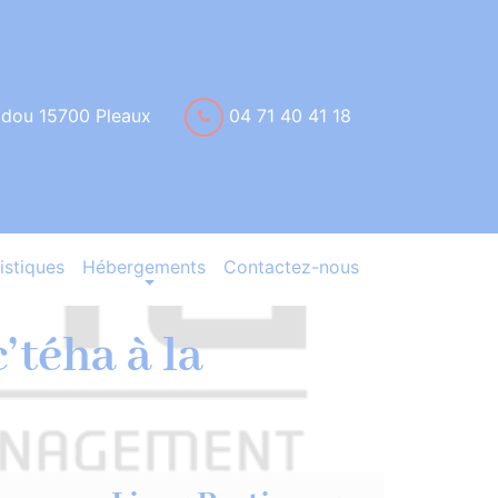
idou 15700 Pleaux
04 71 40 41 18
istiques
Hébergements
Contactez-nous
téha à la