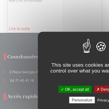
Marché bimensuel
Lire la suite
Coordonnées
This site uses cookies a
control over what you wan
2 Place Georges Pompidou 15700 Pleaux
04 71 40 41 18
✓ OK, accept all
✗ Deny
Accès rapide
Personalize
Privacy