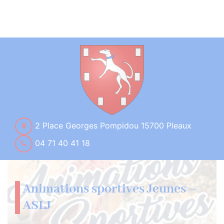
2 Place Georges Pompidou 15700 Pleaux
04 71 40 41 18
Animations sportives Jeunes –
ASLJ