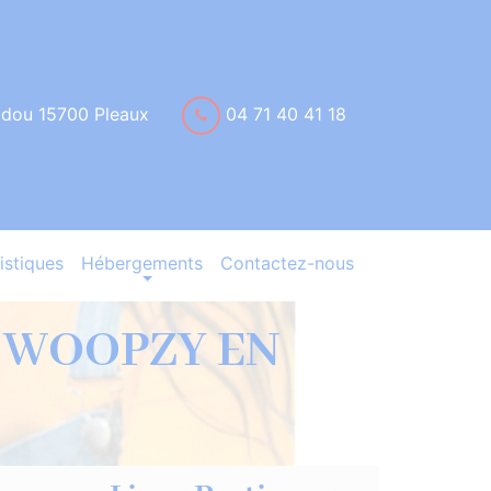
idou 15700 Pleaux
04 71 40 41 18
istiques
Hébergements
Contactez-nous
 – WOOPZY EN