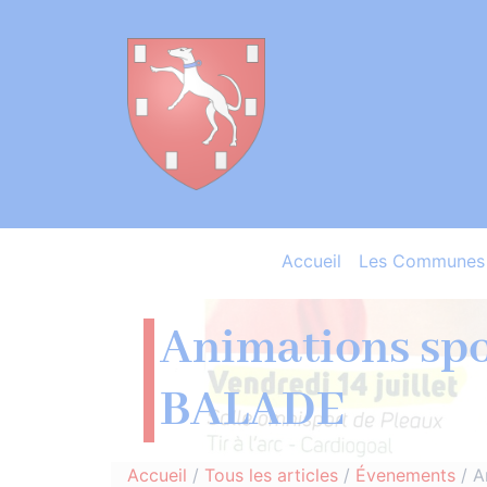
Accueil
Les Communes 
Animations sp
BALADE
Accueil
/
Tous les articles
/
Évenements
/
A