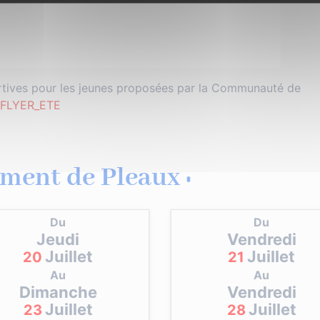
rtives pour les jeunes proposées par la Communauté de
_FLYER_ETE
ment de Pleaux :
Du
Du
Jeudi
Vendredi
Juillet
Juillet
20
21
Au
Au
Dimanche
Vendredi
Juillet
Juillet
23
28