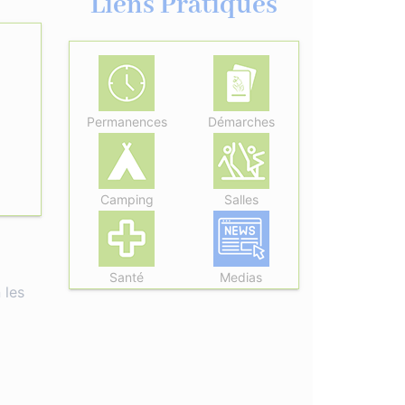
Liens Pratiques
Permanences
Démarches
Camping
Salles
Santé
Medias
 les