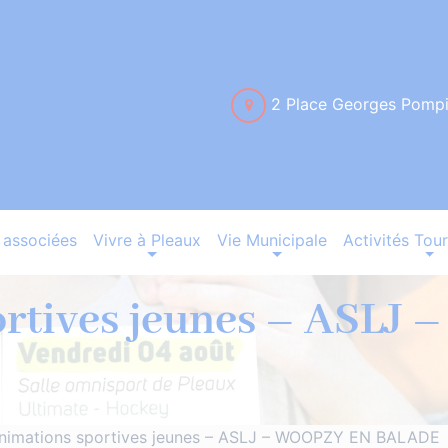
2 Place Georges Pomp
associées
Vivre à Pleaux
Vie Municipale
Activités Tour
ortives jeunes – ASLJ
nimations sportives jeunes – ASLJ – WOOPZY EN BALADE