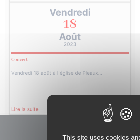
Vendredi
18
Août
2023
Concert
Vendredi 18 août à l'église de Pleaux…
Lire la suite
This site uses cookies an