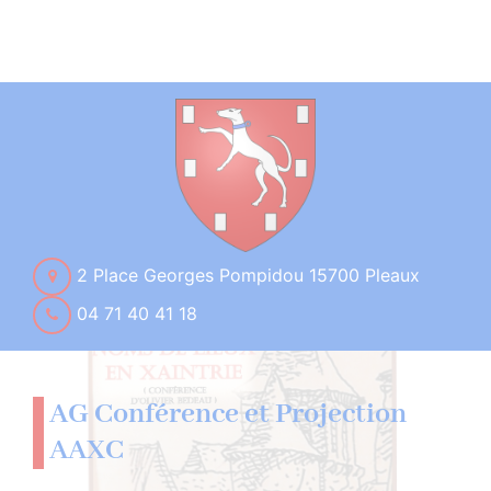
2 Place Georges Pompidou 15700 Pleaux
04 71 40 41 18
AG Conférence et Projection
AAXC