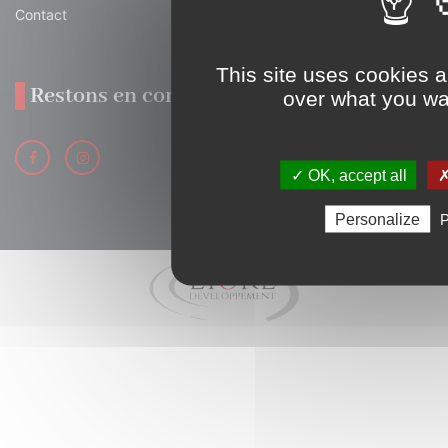
Contact
This site uses cookies a
Restons en contact
over what you wan
✓ OK, accept all
✗
Personalize
P