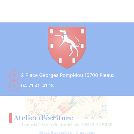
2 Place Georges Pompidou 15700 Pleaux
04 71 40 41 18
Atelier d’écriture