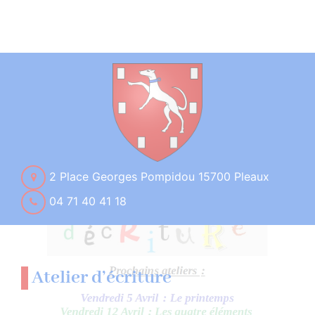
2 Place Georges Pompidou 15700 Pleaux
04 71 40 41 18
Atelier d’écriture