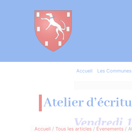
Accueil
Les Communes 
Atelier d’écrit
Accueil
/
Tous les articles
/
Évenements
/
A