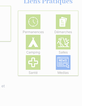
Liens Pratiques
Permanences
Démarches
Camping
Salles
Santé
Medias
 et