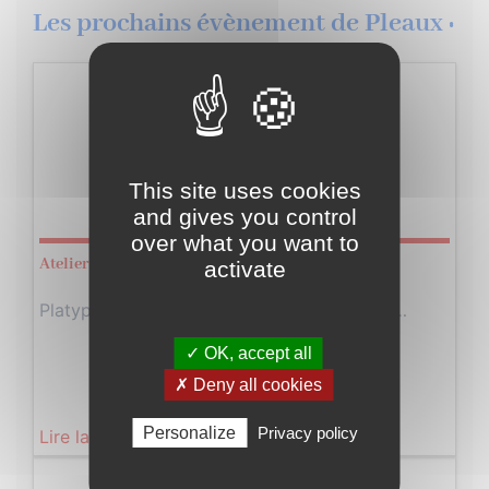
Les prochains évènement de Pleaux :
Vendredi
24
Janvier
This site uses cookies
2025
and gives you control
over what you want to
Atelier d’écriture
activate
PlatypusProd a le plaisir de vous présenter…
✓ OK, accept all
✗ Deny all cookies
Personalize
Privacy policy
Lire la suite