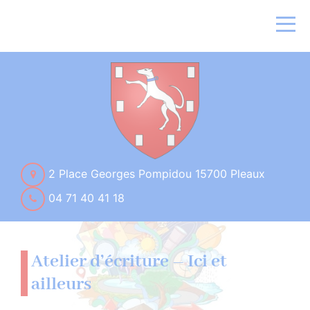
2 Place Georges Pompidou 15700 Pleaux
04 71 40 41 18
Atelier d’écriture – Ici et
ailleurs