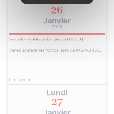
Dimanche
26
Janvier
2025
Football – Matchs de championnat D2 et D4
Venez soutenir les footballeurs de l'ASPRB aux…
Lire la suite
Lundi
27
Janvier