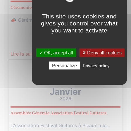
Cérémonie des vœux 2026 – 23/01 19h
This site uses cookies and
📣 Cérémonie des vœux 2026 – Ville…
gives you control over what
you want to activate
✓ OK, accept all
✗ Deny all cookies
Lire la suite
Personalize
Privacy policy
Vendredi
23
Janvier
2026
Assemblée Générale Association Festival Guitares
L’Association Festival Guitares à Pleaux a le…