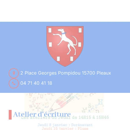
2 Place Georges Pompidou 15700 Pleaux
04 71 40 41 18
Atelier d’écriture