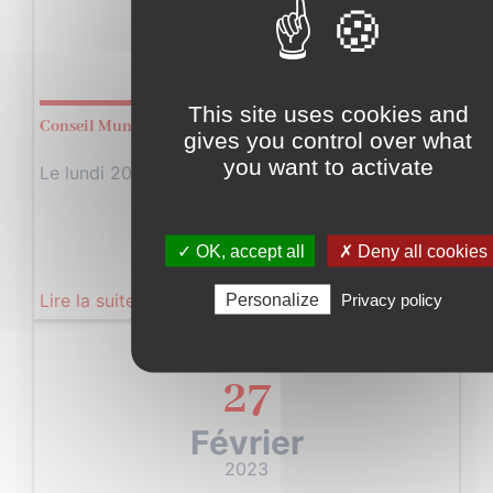
20
Février
2023
This site uses cookies and
Conseil Municipal
gives you control over what
you want to activate
Le lundi 20 février 2023 à 19h00…
✓ OK, accept all
✗ Deny all cookies
Lire la suite
Personalize
Privacy policy
Lundi
27
Février
2023