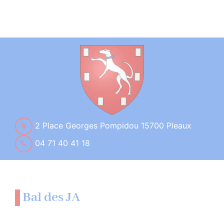
2 Place Georges Pompidou 15700 Pleaux
04 71 40 41 18
Bal des JA