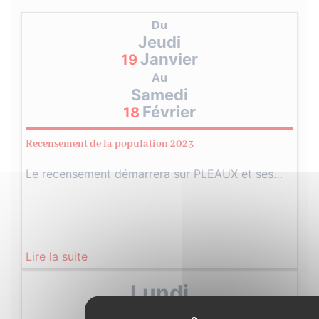
Du
Jeudi
Janvier
19
Au
Samedi
Février
18
Recensement de la population 2023
Le recensement démarrera sur PLEAUX et ses…
Lire la suite
Lundi