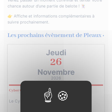
Venez passer un moment convivial et tenter votre
chance autour d’une partie de belote ! 🃏
👉 Affiche et informations complémentaires à
suivre prochainement.
Les prochains évènement de Pleaux :
Jeudi
26
Novembre
2026
Cyber Cantal Bus
Le Cyber Cantal Bus est une initiative…