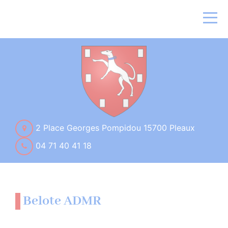
2 Place Georges Pompidou 15700 Pleaux
04 71 40 41 18
Belote ADMR