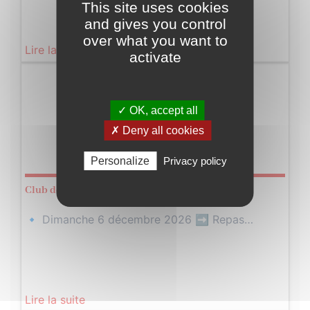
This site uses cookies
and gives you control
over what you want to
Lire la suite
activate
Dimanche
06
✓ OK, accept all
✗ Deny all cookies
Décembre
2026
Personalize
Privacy policy
Club de Saint-Christophe-les-Gorges – Belote
🔹 Dimanche 6 décembre 2026 ➡️ Repas…
Lire la suite