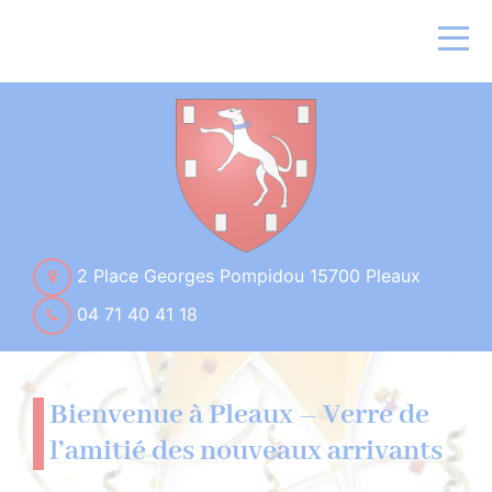
2 Place Georges Pompidou 15700 Pleaux
04 71 40 41 18
Bienvenue à Pleaux – Verre de
l’amitié des nouveaux arrivants