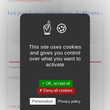
via
pleaux@wanadoo.fr
Les prochains évènement de Pleaux :
Dimanche
01
This site uses cookies
Octobre
and gives you control
2023
over what you want to
activate
Concours Saut d’obstacles
PONEY and CO à Lagrillère de Tourniac …
✓ OK, accept all
✗ Deny all cookies
Personalize
Privacy policy
Lire la suite