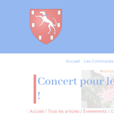
Accueil
Les Communes 
Concert pour le
!
Accueil
/
Tous les articles
/
Évenements
/
C