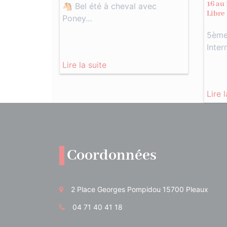
16 au 
🐴 Bel été à cheval avec
Libre
Poney…
5ème 
Inter
Lire la suite
Lire 
Coordonnées
2 Place Georges Pompidou 15700 Pleaux
04 71 40 41 18