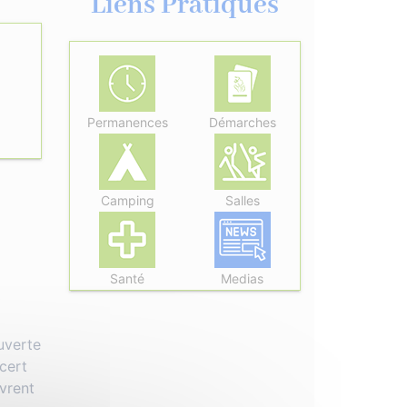
Liens Pratiques
Permanences
Démarches
Camping
Salles
Santé
Medias
uverte
ncert
uvrent