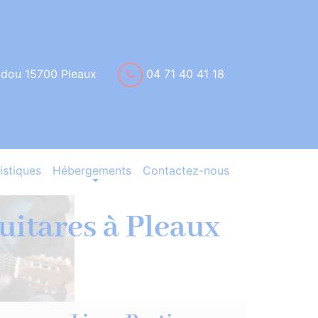
idou 15700 Pleaux
04 71 40 41 18
istiques
Hébergements
Contactez-nous
uitares à Pleaux