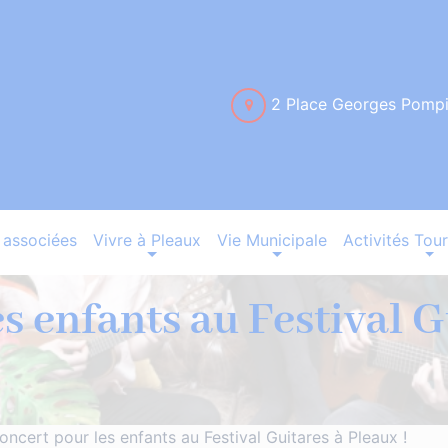
2 Place Georges Pomp
associées
Vivre à Pleaux
Vie Municipale
Activités Tour
s enfants au Festival G
oncert pour les enfants au Festival Guitares à Pleaux !