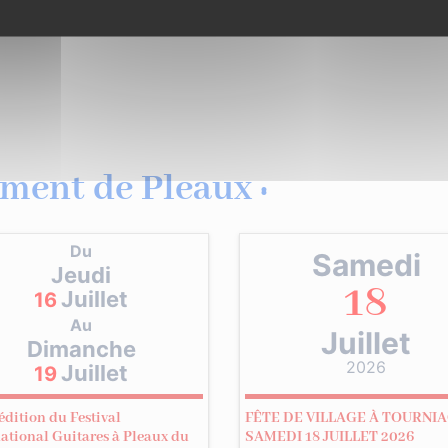
ment de Pleaux :
Du
Samedi
Jeudi
18
Juillet
16
Au
Juillet
Dimanche
2026
Juillet
19
édition du Festival
FÊTE DE VILLAGE À TOURNIA
national Guitares à Pleaux du
SAMEDI 18 JUILLET 2026