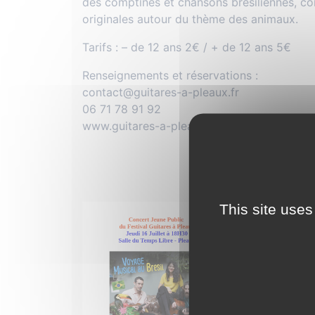
des comptines et chansons brésiliennes, co
originales autour du thème des animaux.
Tarifs : – de 12 ans 2€ / + de 12 ans 5€
Renseignements et réservations :
contact@guitares-a-pleaux.fr
06 71 78 91 92
www.guitares-a-pleaux.fr
This site uses