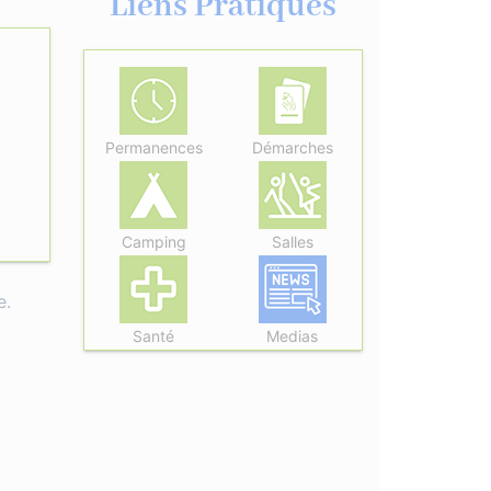
Liens Pratiques
Permanences
Démarches
Camping
Salles
e.
Santé
Medias