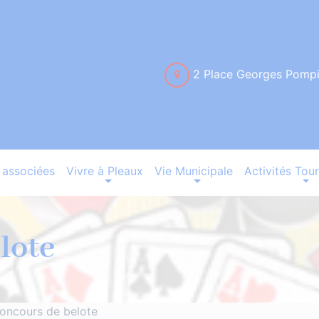
2 Place Georges Pomp
associées
Vivre à Pleaux
Vie Municipale
Activités Tour
lote
oncours de belote