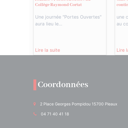
Collège Raymond Cortat
conti
Une journée "Portes Ouvertes"
une c
aura lieu le…
au c
Lire la suite
Lire 
Coordonnées
2 Place Georges Pompidou 15700 Pleaux
04 71 40 41 18