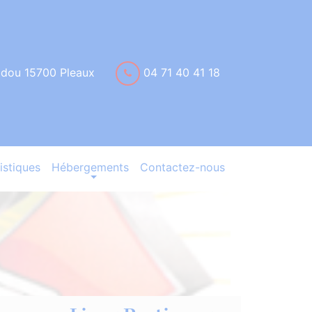
idou 15700 Pleaux
04 71 40 41 18
istiques
Hébergements
Contactez-nous