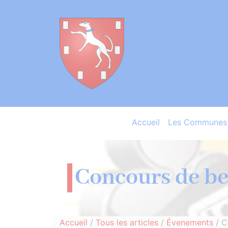
Accueil
Les Communes 
Concours de be
Accueil
/
Tous les articles
/
Évenements
/
C