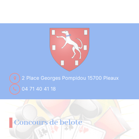
2 Place Georges Pompidou 15700 Pleaux
04 71 40 41 18
Concours de belote