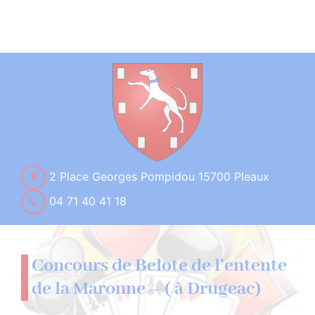
2 Place Georges Pompidou 15700 Pleaux
04 71 40 41 18
Concours de Belote de l’entente
de la Maronne – ( à Drugeac)