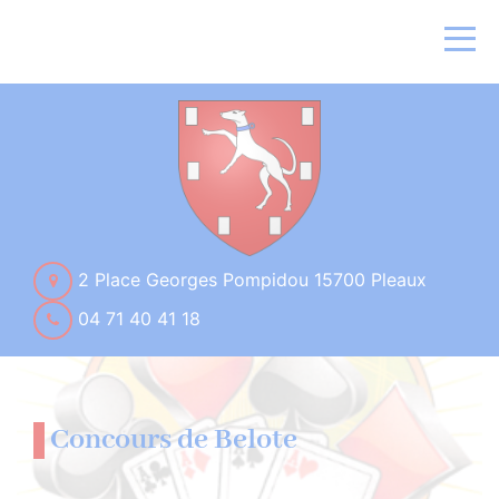
2 Place Georges Pompidou 15700 Pleaux
04 71 40 41 18
Concours de Belote