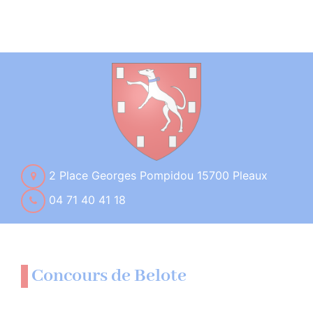
2 Place Georges Pompidou 15700 Pleaux
04 71 40 41 18
Concours de Belote