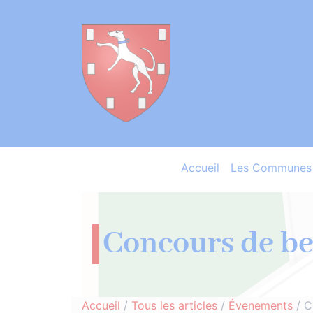
Accueil
Les Communes 
Concours de be
Accueil
/
Tous les articles
/
Évenements
/
C