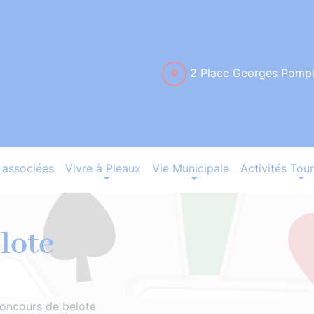
2 Place Georges Pomp
associées
Vivre à Pleaux
Vie Municipale
Activités Tour
lote
oncours de belote