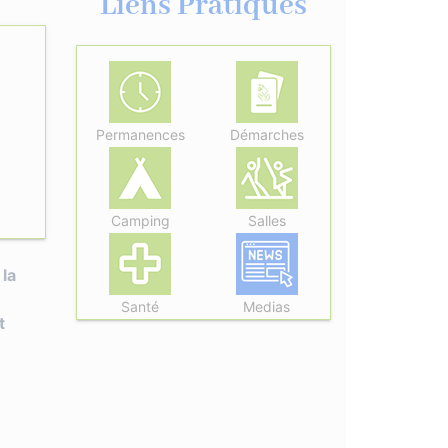
Liens Pratiques
Permanences
Démarches
Camping
Salles
 la
Santé
Medias
t