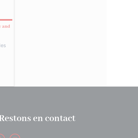
y and
les
Restons en contact