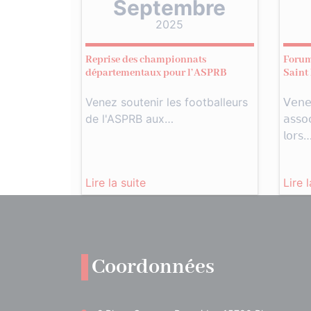
Septembre
2025
Reprise des championnats
Forum
départementaux pour l’ASPRB
Saint
Venez soutenir les footballeurs
𝖵𝖾𝗇𝖾
de l'ASPRB aux…
𝖺𝗌𝗌𝗈𝖼
𝗅𝗈𝗋𝗌
Lire la suite
Lire 
Coordonnées