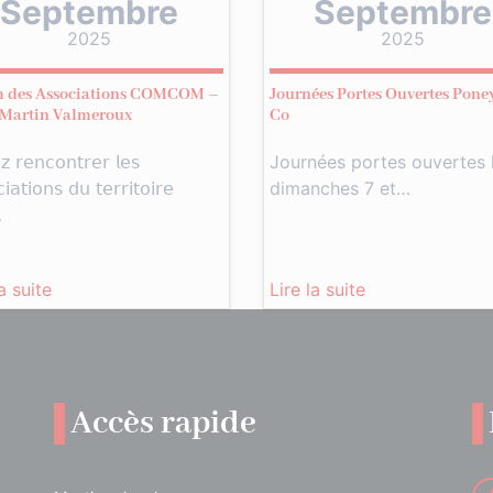
Septembre
Septembre
2025
2025
 des Associations COMCOM –
Journées Portes Ouvertes Pone
 Martin Valmeroux
Co
 𝗋𝖾𝗇𝖼𝗈𝗇𝗍𝗋𝖾𝗋 𝗅𝖾𝗌
Journées portes ouvertes 
𝗂𝖺𝗍𝗂𝗈𝗇𝗌 𝖽𝗎 𝗍𝖾𝗋𝗋𝗂𝗍𝗈𝗂𝗋𝖾
dimanches 7 et…
…
la suite
Lire la suite
Accès rapide