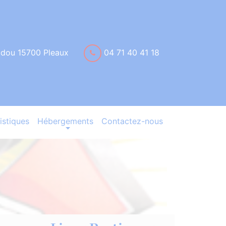
idou 15700 Pleaux
04 71 40 41 18
istiques
Hébergements
Contactez-nous