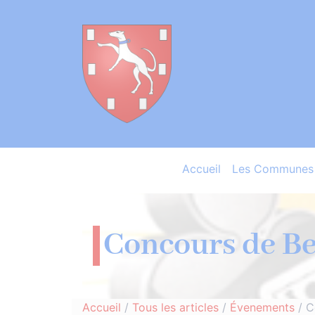
Accueil
Les Communes 
Concours de Be
Accueil
/
Tous les articles
/
Évenements
/
C