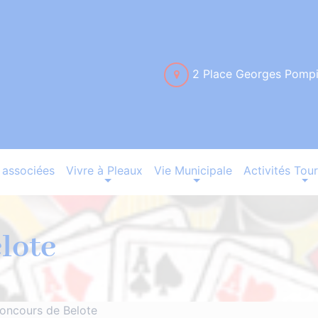
2 Place Georges Pomp
associées
Vivre à Pleaux
Vie Municipale
Activités Tour
lote
oncours de Belote