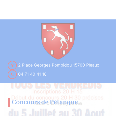
2 Place Georges Pompidou 15700 Pleaux
04 71 40 41 18
Concours de Pétanque