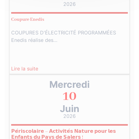
2026
Coupure Enedis
COUPURES D'ÉLECTRICITÉ PROGRAMMÉES
Enedis réalise des…
Lire la suite
Mercredi
10
Juin
2026
𝗣𝗲́𝗿𝗶𝘀𝗰𝗼𝗹𝗮𝗶𝗿𝗲 – 𝗔𝗰𝘁𝗶𝘃𝗶𝘁𝗲́𝘀 𝗡𝗮𝘁𝘂𝗿𝗲 𝗽𝗼𝘂𝗿 𝗹𝗲𝘀
𝗘𝗻𝗳𝗮𝗻𝘁𝘀 𝗱𝘂 𝗣𝗮𝘆𝘀 𝗱𝗲 𝗦𝗮𝗹𝗲𝗿𝘀 !