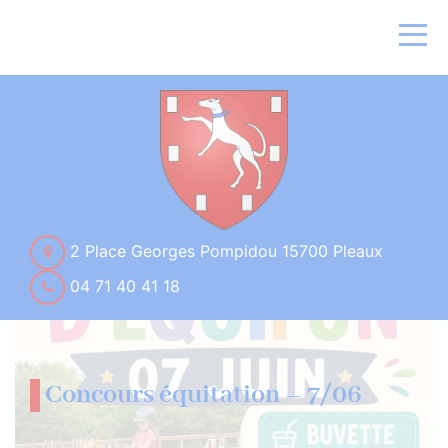
2 Place Georges Pompidou 15700 Pleaux
04 71 40 41 18
Concours équitation – 7/06