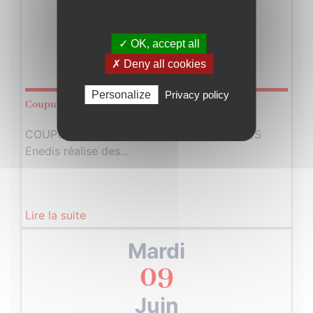
08
✓ OK, accept all
Juin
✗ Deny all cookies
2026
Personalize
Privacy policy
Coupure Enedis
COUPURES D'ÉLECTRICITÉ PROGRAMMÉES
Enedis réalise des…
Lire la suite
Mardi
09
Juin