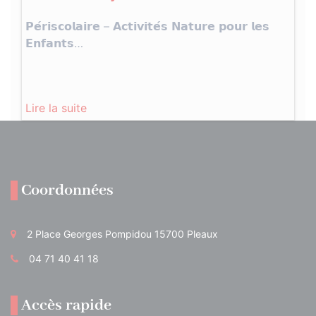
𝗣𝗲́𝗿𝗶𝘀𝗰𝗼𝗹𝗮𝗶𝗿𝗲 – 𝗔𝗰𝘁𝗶𝘃𝗶𝘁𝗲́𝘀 𝗡𝗮𝘁𝘂𝗿𝗲 𝗽𝗼𝘂𝗿 𝗹𝗲𝘀
𝗘𝗻𝗳𝗮𝗻𝘁𝘀…
Lire la suite
Coordonnées
2 Place Georges Pompidou 15700 Pleaux
04 71 40 41 18
Accès rapide