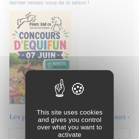
dernier rendez-vous de la saison !
This site uses cookies
Les prochains évènement de Pleaux :
and gives you control
over what you want to
activate
Lundi