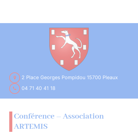
2 Place Georges Pompidou 15700 Pleaux
04 71 40 41 18
Conférence – Association
ARTEMIS