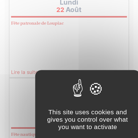
Lundi
Août
22
Fête patronale de Loupiac
Lire la suite
Samedi
20
Août
This site uses cookies and
gives you control over what
2022
you want to activate
Fête nautique