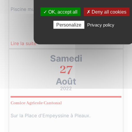
Piscine municipale de Pleaux
✓ OK, accept all
✗ Deny all cookies
Personalize
Privacy policy
Lire la suite
Samedi
27
Août
2022
Comice Agricole Cantonal
Sur la Place d'Empeyssine à Pleaux.