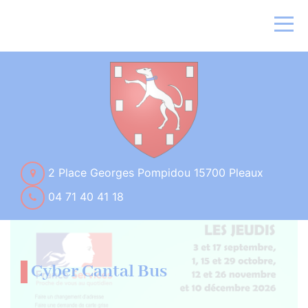
2 Place Georges Pompidou 15700 Pleaux
04 71 40 41 18
Cyber Cantal Bus