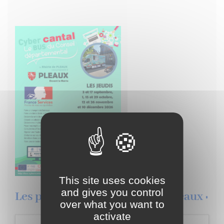
This site uses cookies
and gives you control
Les prochains évènement de Pleaux :
over what you want to
activate