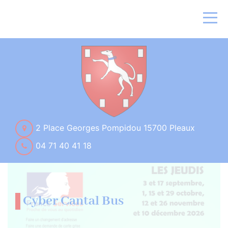
2 Place Georges Pompidou 15700 Pleaux
04 71 40 41 18
Cyber Cantal Bus