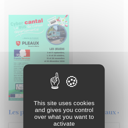
This site uses cookies
and gives you control
Les prochains évènement de Pleaux :
over what you want to
activate