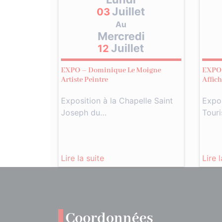
Juillet
03
Au
Mercredi
Juillet
12
EXPO – Dominique Le Moigne
EXPO 
Artiste Peintre
Affic
Exposition à la Chapelle Saint
Expos
Joseph du…
Tour
Lire la suite
Lire 
Coordonnées