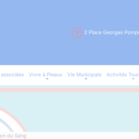
2 Place Georges Pomp
associées
Vivre à Pleaux
Vie Municipale
Activités Tour
on du Sang