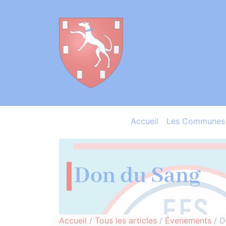
Accueil
Les Communes 
Don du Sang
Accueil
/
Tous les articles
/
Évenements
/
D