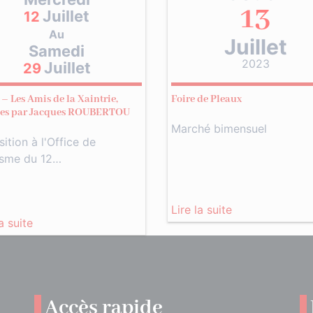
13
Juillet
12
Au
Juillet
Samedi
2023
Juillet
29
– Les Amis de la Xaintrie,
Foire de Pleaux
hes par Jacques ROUBERTOU
Marché bimensuel
ition à l'Office de
isme du 12…
Lire la suite
la suite
Accès rapide