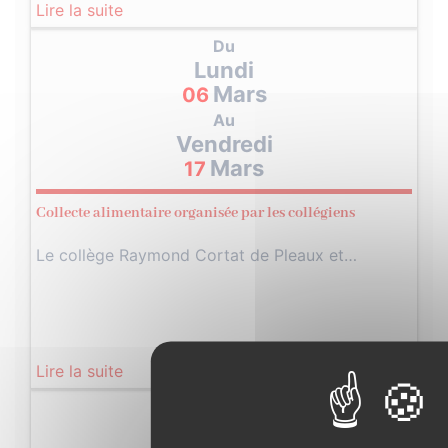
Lire la suite
Du
Lundi
Mars
06
Au
Vendredi
Mars
17
Collecte alimentaire organisée par les collégiens
Le collège Raymond Cortat de Pleaux et…
Lire la suite
Jeudi