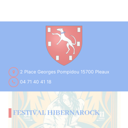
2 Place Georges Pompidou 15700 Pleaux
04 71 40 41 18
FESTIVAL HIBERNAROCK