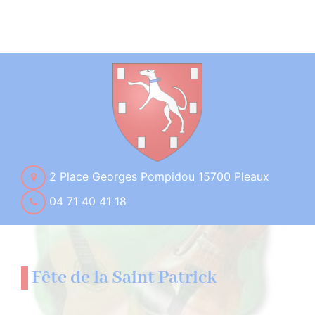
2 Place Georges Pompidou 15700 Pleaux
04 71 40 41 18
Fête de la Saint Patrick