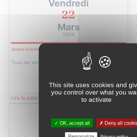
Vendredi
22
Mars
2024
Atelier d’écriture
Tous les vendredis de 16h à 17h30…
This site uses cookies and gi
you control over what you wa
Lire la suite
to activate
Samedi
23
✓ OK, accept all
✗ Deny all cooki
Personalize
Privacy policy