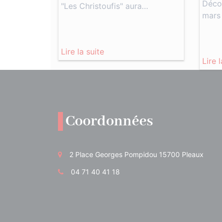
Déco
"Les Christoufis" aura…
mars
Lire la suite
Lire 
Coordonnées
2 Place Georges Pompidou 15700 Pleaux
04 71 40 41 18