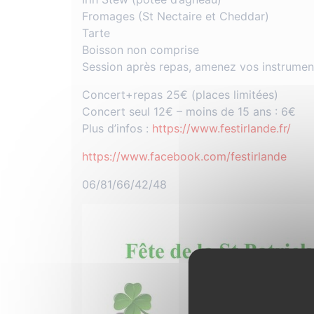
Fromages (St Nectaire et Cheddar)
Tarte
Boisson non comprise
Session après repas, amenez vos instrumen
Concert+repas 25€ (places limitées)
Concert seul 12€ – moins de 15 ans : 6€
Plus d’infos :
https://www.festirlande.fr/
https://www.facebook.com/festirlande
06/81/66/42/48