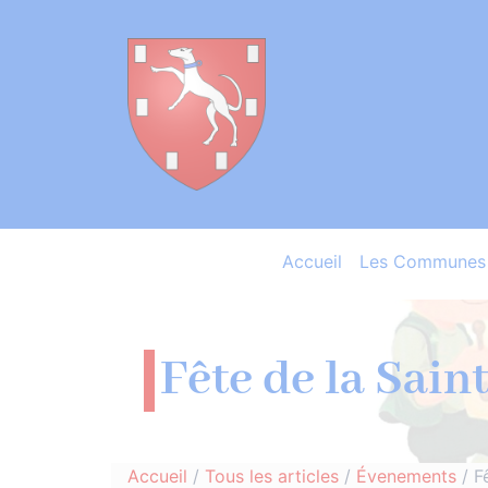
Accueil
Les Communes 
Fête de la Sain
Accueil
/
Tous les articles
/
Évenements
/
F