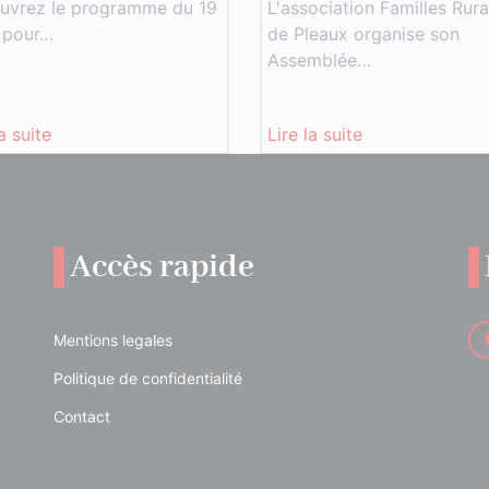
uvrez le programme du 19
L'association Familles Rura
 pour…
de Pleaux organise son
Assemblée…
la suite
Lire la suite
Accès rapide
Mentions legales
Politique de confidentialité
Contact