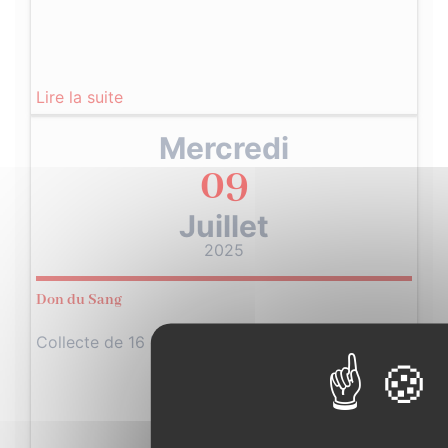
Lire la suite
Mercredi
09
Juillet
2025
Don du Sang
Collecte de 16 heures à 19 heures…