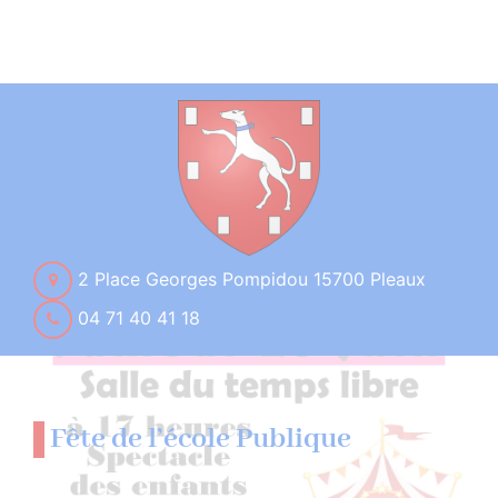
2 Place Georges Pompidou 15700 Pleaux
04 71 40 41 18
Fête de l’école Publique