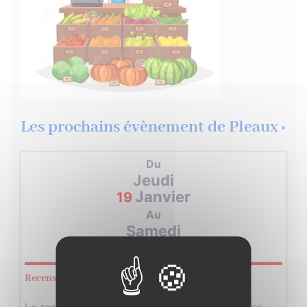
Les prochains évènement de Pleaux :
Du
Jeudi
Janvier
19
Au
Samedi
Février
18
Recensement de la population 2023