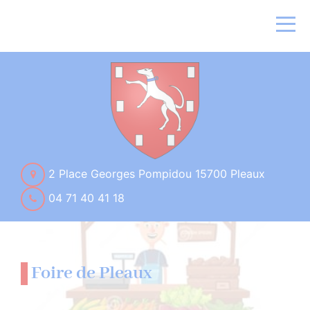
2 Place Georges Pompidou 15700 Pleaux
04 71 40 41 18
Foire de Pleaux