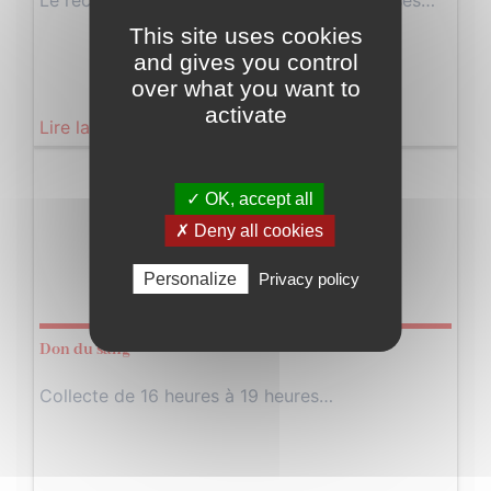
Le recensement démarrera sur PLEAUX et ses…
This site uses cookies
and gives you control
over what you want to
activate
Lire la suite
Mercredi
✓ OK, accept all
15
✗ Deny all cookies
Février
Personalize
Privacy policy
2023
Don du sang
Collecte de 16 heures à 19 heures…