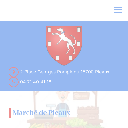
2 Place Georges Pompidou 15700 Pleaux
04 71 40 41 18
Marché de Pleaux