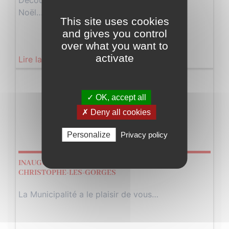
Découvrez le programme des vacances de
Noël…
This site uses cookies
and gives you control
over what you want to
activate
Lire la suite
Vendredi
28
✓ OK, accept all
✗ Deny all cookies
Février
Personalize
Privacy policy
2025
INAUGURATION DE L’AGENCE POSTALE DE ST-
CHRISTOPHE-LES-GORGES
La Municipalité a le plaisir de vous…