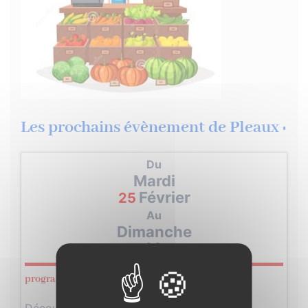
Les prochains évènement de Pleaux :
Du
Mardi
Février
25
Au
Dimanche
Mars
09
programme vacances d’hiver de Poney and Co