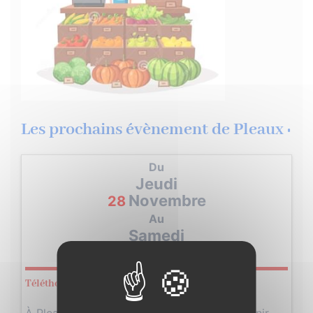
Les prochains évènement de Pleaux :
Du
Jeudi
Novembre
28
Au
Samedi
Novembre
30
Téléthon 2024