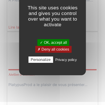
À Pleaux, la solidarité s’organise pour soutenir…
This site uses cookies
and gives you control
over what you want to
activate
Lire la suite
Vendredi
✓ OK, accept all
29
✗ Deny all cookies
Novembre
Personalize
Privacy policy
2024
Atelier d’écriture
PlatypusProd a le plaisir de vous présenter…