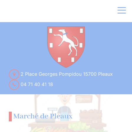
2 Place Georges Pompidou 15700 Pleaux
04 71 40 41 18
Marché de Pleaux