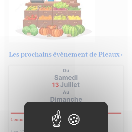
Les prochains évènement de Pleaux :
Du
Samedi
Juillet
13
Au
Dimanche
Juillet
14
Commémoration Opération Cadillac