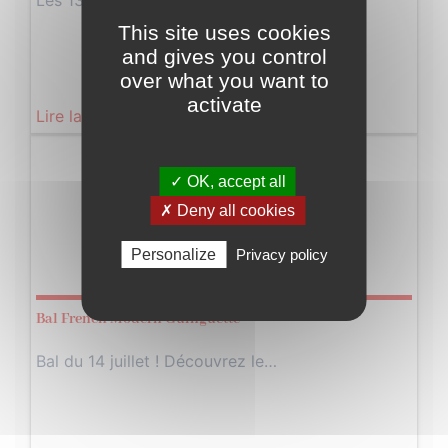
Les 13 et 14 juillet : 80ème…
This site uses cookies
and gives you control
over what you want to
activate
Lire la suite
Dimanche
✓ OK, accept all
14
✗ Deny all cookies
Juillet
Personalize
Privacy policy
2024
Bal French Modern Guinguette
Bal du 14 juillet ! Découvrez le…