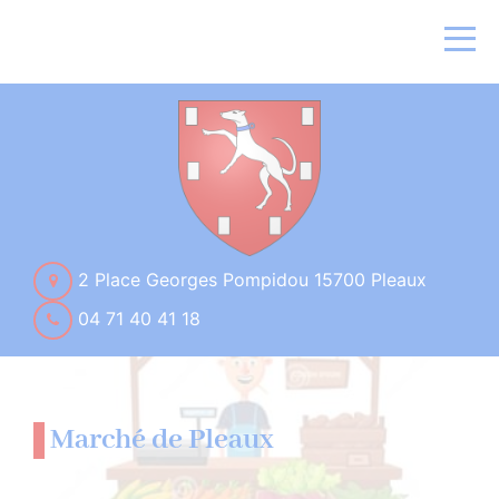
2 Place Georges Pompidou 15700 Pleaux
04 71 40 41 18
Marché de Pleaux