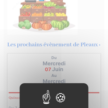
Les prochains évènement de Pleaux :
Du
Mercredi
Juin
07
Au
Mercredi
Juin
21
Quinzaine commerciale