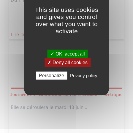
Du 7 au 21 juin chez vos…
This site uses cookies
and gives you control
over what you want to
activate
Lire la suite
Mardi
✓ OK, accept all
13
✗ Deny all cookies
Juin
Personalize
Privacy policy
2023
Journée de Sensibilisation au vélo à assistance électrique
Elle se déroulera le mardi 13 juin…