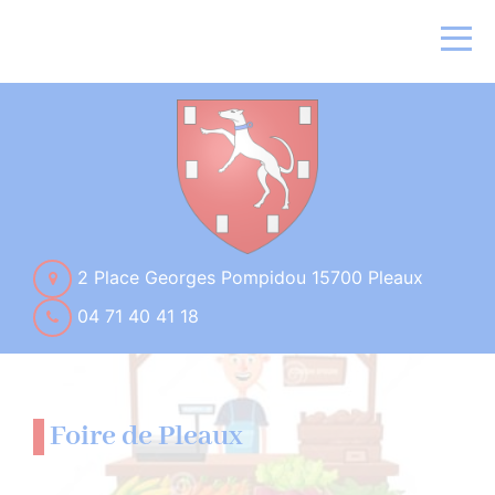
2 Place Georges Pompidou 15700 Pleaux
04 71 40 41 18
Foire de Pleaux