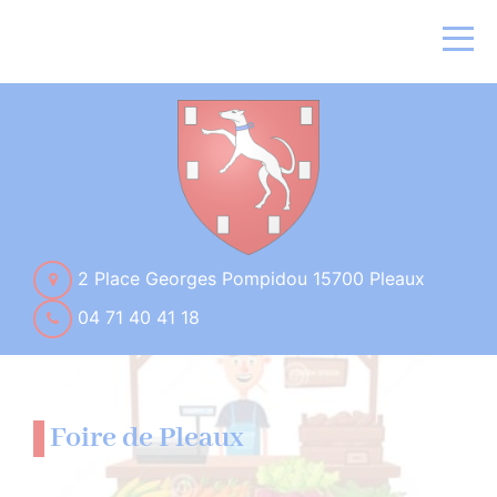
2 Place Georges Pompidou 15700 Pleaux
04 71 40 41 18
Foire de Pleaux