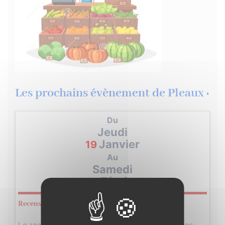
Les prochains évènement de Pleaux :
Du
Jeudi
Janvier
19
Au
Samedi
Février
18
Recensement de la population 2023