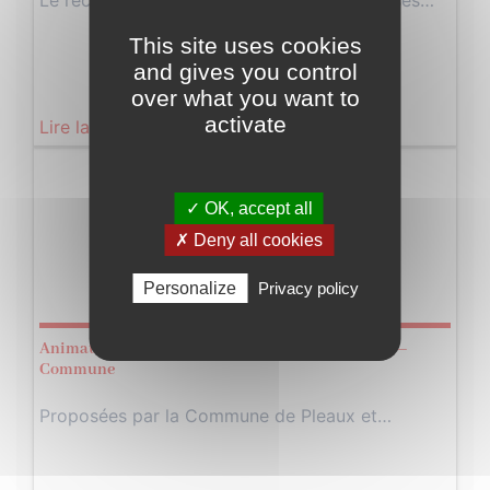
Le recensement démarrera sur PLEAUX et ses…
This site uses cookies
and gives you control
over what you want to
activate
Lire la suite
Du
Lundi
✓ OK, accept all
Février
06
✗ Deny all cookies
Au
Vendredi
Personalize
Privacy policy
Février
10
Animations sportives Jeunes -Vacances de Février –
Commune
Proposées par la Commune de Pleaux et…