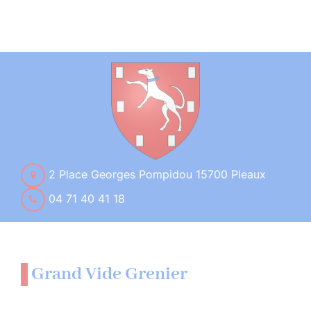
2 Place Georges Pompidou 15700 Pleaux
04 71 40 41 18
Grand Vide Grenier