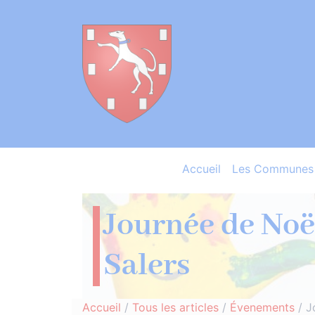
Accueil
Les Communes 
Journée de Noël
Salers
Accueil
/
Tous les articles
/
Évenements
/
J