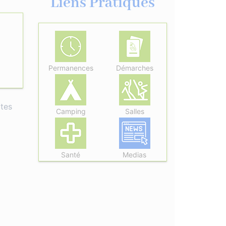
Liens Pratiques
Permanences
Démarches
ites
Camping
Salles
Santé
Medias