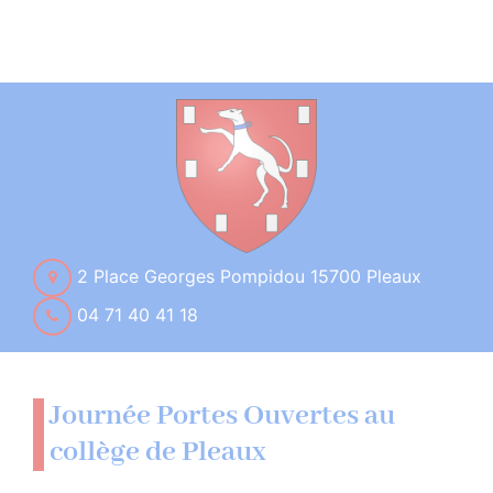
2 Place Georges Pompidou 15700 Pleaux
04 71 40 41 18
Journée Portes Ouvertes au
collège de Pleaux