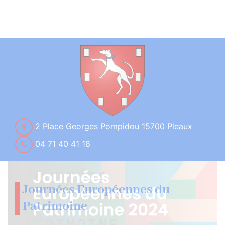
2 Place Georges Pompidou 15700 Pleaux
04 71 40 41 18
Journées Européennes du
Patrimoine –