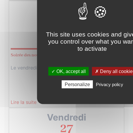
Vendredi
27
Septembre
This site uses cookies and giv
2024
you control over what you wa
to activate
Soirée des nouveaux arrivants
Le vendredi 27 septembre prochain à 19h,…
✓ OK, accept all
✗ Deny all cookie
Personalize
Privacy policy
Lire la suite
Vendredi
27