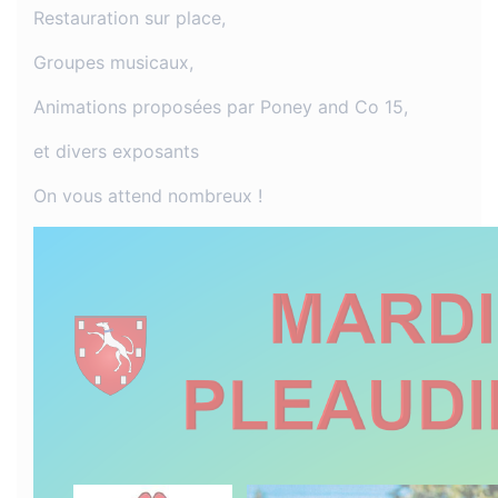
Restauration sur place,
Groupes musicaux,
Animations proposées par Poney and Co 15,
et divers exposants
On vous attend nombreux !