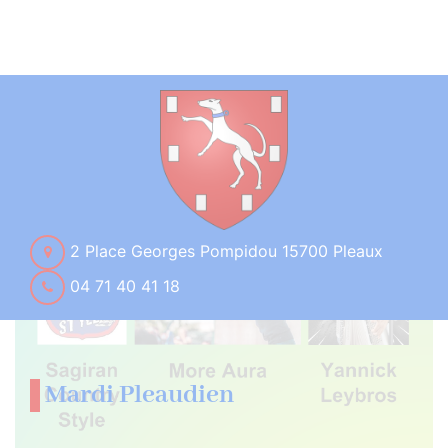
2 Place Georges Pompidou 15700 Pleaux
04 71 40 41 18
Mardi Pleaudien