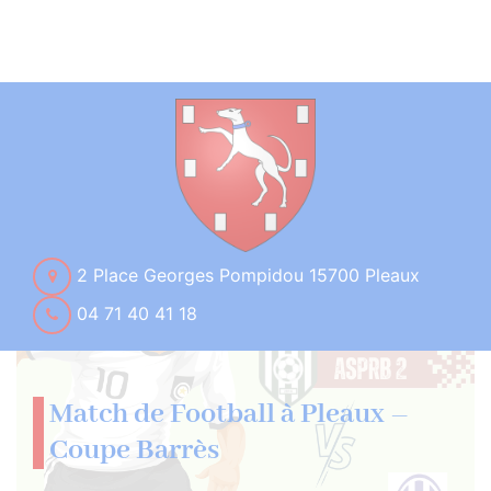
2 Place Georges Pompidou 15700 Pleaux
04 71 40 41 18
Match de Football à Pleaux –
Coupe Barrès