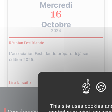
Mercredi
16
Octobre
2024
Réunion Fest’Irlande
L'association Fest'Irlande prépare déjà son
édition 2025…
Lire la suite
This site uses cookies an
Coordonnées
control over what you want