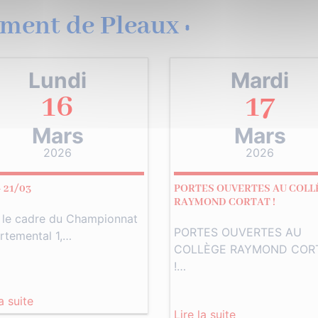
ment de Pleaux :
Lundi
Mardi
16
17
Mars
Mars
2026
2026
– 21/03
PORTES OUVERTES AU COLL
RAYMOND CORTAT !
 le cadre du Championnat
PORTES OUVERTES AU
rtemental 1,…
COLLÈGE RAYMOND COR
!…
la suite
Lire la suite