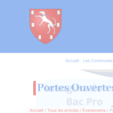
Accueil
Les Communes 
Portes Ouverte
Accueil
/
Tous les articles
/
Évenements
/
P