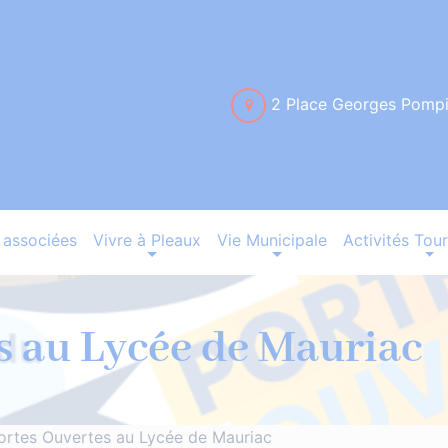
2 Place Georges Pomp
associées
Vivre à Pleaux
Vie Municipale
Activités Tour
s au Lycée de Mauriac
ortes Ouvertes au Lycée de Mauriac