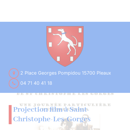
2 Place Georges Pompidou 15700 Pleaux
04 71 40 41 18
Projection film à Saint-
Christophe-Les-Gorges