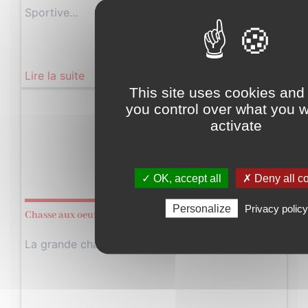
Sportive…
Lire la suite
This site uses cookies and
Dimanche
you control over what you w
activate
20
Avril
✓ OK, accept all
✗ Deny all c
2025
Personalize
Privacy policy
Chasse aux oeufs du Buron
La grande chasse aux œufs de Pâques…