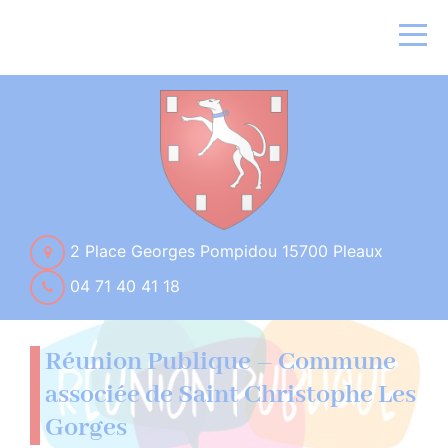
2 Place Georges Pompidou 15700 Pleaux
04 71 40 41 18
Réunion Publique – Commune
associée de Saint Christophe Les
Gorges