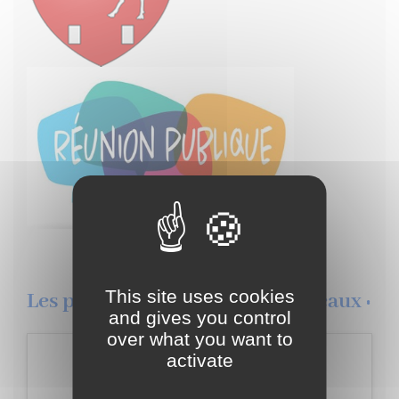
This site uses cookies
Les prochains évènement de Pleaux :
and gives you control
over what you want to
Lundi
activate
12