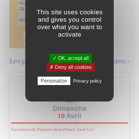
This site uses cookies
and gives you control
over what you want to
activate
✓ OK, accept all
Les prochains évènement de Pleaux :
✗ Deny all cookies
Du
Personalize
Privacy policy
Lundi
Avril
06
Au
Dimanche
Avril
19
Vacances de Pâques chez Poney And Co !