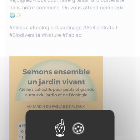
Rejoignez-nous pour faire grandir la biodiversité
dans notre commune. On vous attend nombreux !
🌍✨
#Pleaux #Ecologie #Jardinage #AtelierGratuit
#Biodiversité #Nature #Fablab