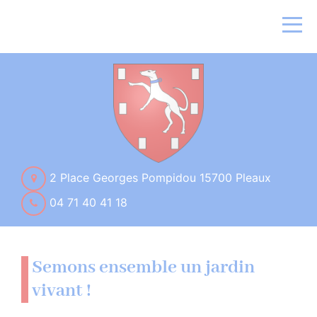
2 Place Georges Pompidou 15700 Pleaux
04 71 40 41 18
Semons ensemble un jardin
vivant !